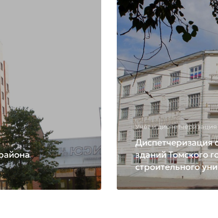
Учёт и диспетчеризация
Диспетчеризация 
района
зданий Томского г
строительного уни