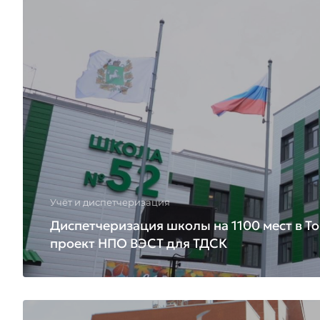
Учёт и диспетчеризация
Диспетчеризация школы на 1100 мест в То
проект НПО ВЭСТ для ТДСК