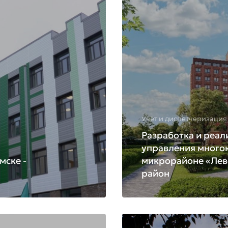
Учёт и диспетчеризация
Разработка и реал
управления много
мске -
микрорайоне «Лев
район