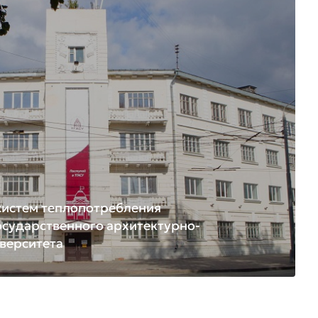
систем теплопотребления
осударственного архитектурно-
верситета