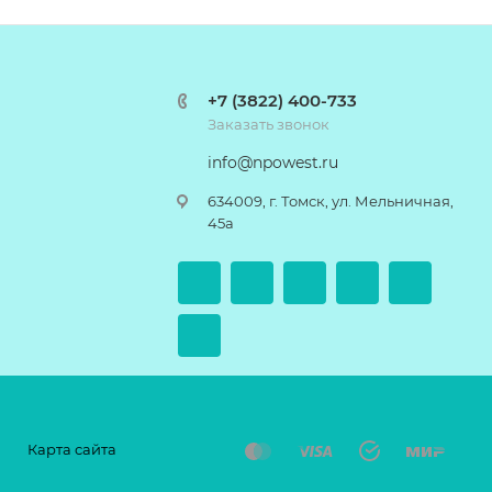
+7 (3822) 400-733
Заказать звонок
info@npowest.ru
634009, г. Томск, ул. Мельничная,
45а
Карта сайта