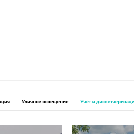
кция
Уличное освещение
Учёт и диспетчеризац