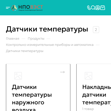
Датчики температуры
2
—
—
Главная
Продукты
—
Контрольно-измерительные приборы и автоматика
Датчики температуры
Датчики
Накладн
температуры
датчики
наружного
темпера
воздуха
1 товар