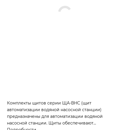
Комплекты щитов серии ЩА-ВНС (щит
автоматизации водяной насосной станции)
предназначены для автоматизации водяной
насосной станции. Щиты обеспечивают
автоматическое переключение между двумя
Подробности