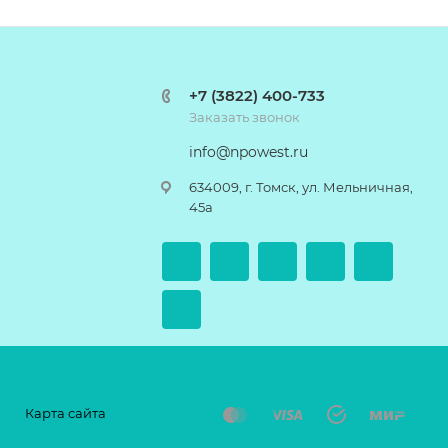
+7 (3822) 400-733
Заказать звонок
info@npowest.ru
634009, г. Томск, ул. Мельничная,
45а
Карта сайта